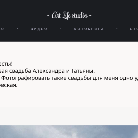
~ Art Life studio ~
ИО
•
ВИДЕО
•
ФОТОКНИГИ
•
СТ
есты!
вая свадьба
Александра и Татьяны.
я. Фотографировать такие свадьбы для меня одно у
вская.