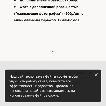
Дополнительный разворот - 300р.
Фото с дополненной реальностью
("оживающие фотографии") - 500р/шт. с
минимальным тиражом 12 альбомов.
@АРТ-ЛАЙФ СТУДИЯ тел. +7(918) 348-05-84
Наш сайт использует файлы cookie чтобы
Все фото и видеоматериалы, размещенные на этом сайте являются
улучшить работу сайта, повысить его
интеллектуальной собственностью студии
эффективность и удобство. Продолжая
использовать сайт, вы соглашаетесь на
использование файлов cookie.
сайт от vigbo